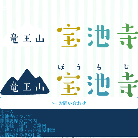
お問い合わせ
ホーム
宝池寺について
龍神護摩のご案内
お写経 滝行 ご案内
加持・供養・占い霊障相談
尼僧院ほのぼの日記