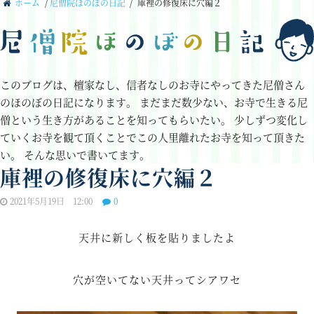
ホーム
/
尼僧院ほのぼの日記
/
庫裡の修復床に穴編２
このブログは、檀家なし、信者なしのお寺にやってきた尼僧さん
のほのぼの日記になります。
まだまだ数少ない、お寺で生きる尼
僧という生き方があることを知ってもらいたい。
少しずつ変化し
ていくお寺を観て頂くことでこの人里離れたお寺を知って頂きた
い。
そんな思いで書いてます。
庫裡の修復床に穴編２
2021年5月19日 12:00
0
天井に新しく板を貼りましたよ
穴が空いてない天井ってシアワセ