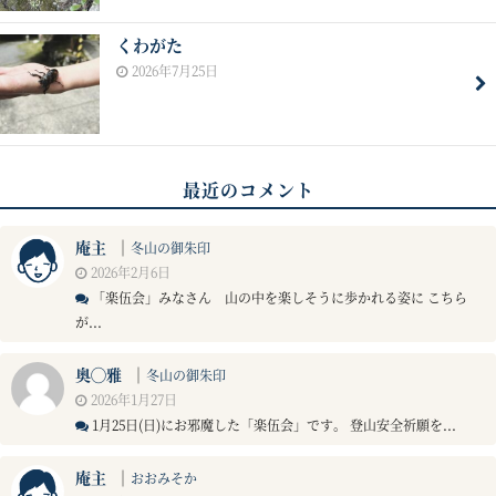
くわがた
2026年7月25日
最近のコメント
庵主
｜
冬山の御朱印
2026年2月6日
「楽伍会」みなさん 山の中を楽しそうに歩かれる姿に こちら
が...
奥◯雅
｜
冬山の御朱印
2026年1月27日
1月25日(日)にお邪魔した「楽伍会」です。 登山安全祈願を...
庵主
｜
おおみそか