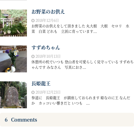
お野菜のお供え
2018年12月6日
お野菜のお供えをして頂きました 丸大根 大根 セロリ 水
菜 白菜 どれも 立派に育っています...
すずめちゃん
2018年10月13日
休憩所の机でいつも 登山者を可愛らしく見守っている すずめち
ゃんです みなさん 写真におさ...
長姫龍王
2018年12月23日
参道に 長姫龍王 が鎮座しておられます 姫なのに王 なんだ
か カッコいい響きだと いつも ...
6
Comments