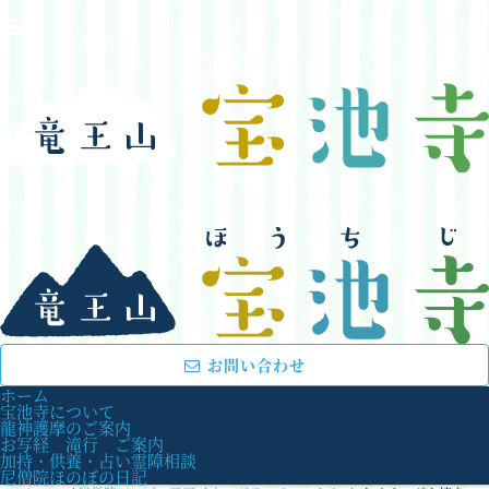
お問い合わせ
ホーム
宝池寺について
龍神護摩のご案内
お写経 滝行 ご案内
加持・供養・占い霊障相談
尼僧院ほのぼの日記