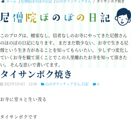
ホーム
/
尼僧院ほのぼの日記
/
山のボランティアさん
/
タイサンボク焼き
このブログは、檀家なし、信者なしのお寺にやってきた尼僧さん
のほのぼの日記になります。
まだまだ数少ない、お寺で生きる尼
僧という生き方があることを知ってもらいたい。
少しずつ変化し
ていくお寺を観て頂くことでこの人里離れたお寺を知って頂きた
い。
そんな思いで書いてます。
タイサンボク焼き
2021年5月4日 12:00
山のボランティアさん
,
日記
6
お寺に堂々と生い茂る
タイサンボクです