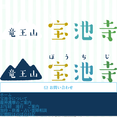
お問い合わせ
ホーム
宝池寺について
龍神護摩のご案内
お写経 滝行 ご案内
加持・供養・占い霊障相談
尼僧院ほのぼの日記