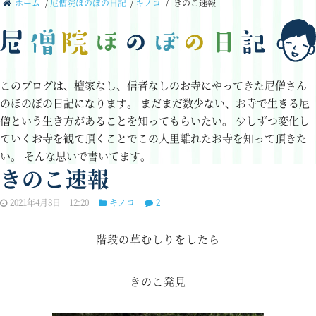
ホーム
/
尼僧院ほのぼの日記
/
キノコ
/
きのこ速報
このブログは、檀家なし、信者なしのお寺にやってきた尼僧さん
のほのぼの日記になります。
まだまだ数少ない、お寺で生きる尼
僧という生き方があることを知ってもらいたい。
少しずつ変化し
ていくお寺を観て頂くことでこの人里離れたお寺を知って頂きた
い。
そんな思いで書いてます。
きのこ速報
2021年4月8日 12:20
キノコ
2
階段の草むしりをしたら
きのこ発見