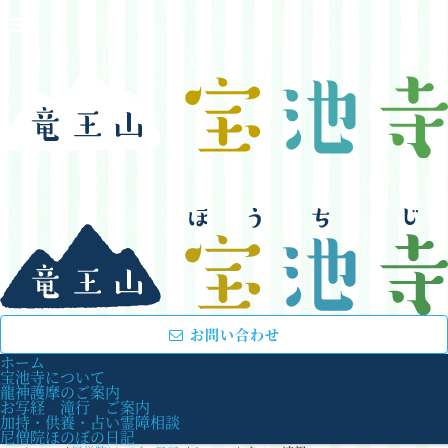
お問い合わせ
ホーム
宝池寺について
龍神護摩のご案内
お写経 滝行 ご案内
加持・供養・占い霊障相談
尼僧院ほのぼの日記