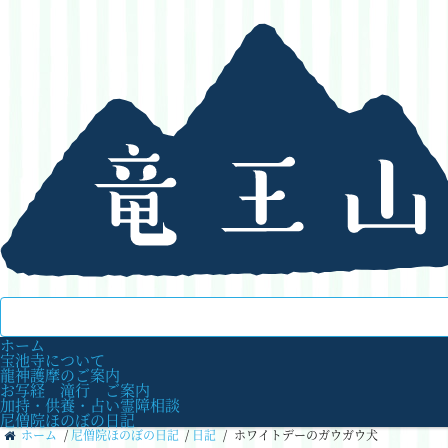
ホーム
宝池寺について
龍神護摩のご案内
お写経 滝行 ご案内
加持・供養・占い霊障相談
尼僧院ほのぼの日記
ホーム
/
尼僧院ほのぼの日記
/
日記
/
ホワイトデーのガウガウ犬