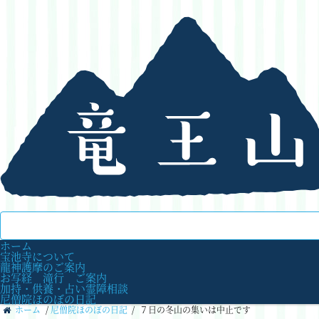
ホーム
宝池寺について
龍神護摩のご案内
お写経 滝行 ご案内
加持・供養・占い霊障相談
尼僧院ほのぼの日記
ホーム
/
尼僧院ほのぼの日記
/
７日の冬山の集いは中止です