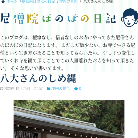
ホーム
/
尼僧院ほのぼの日記
/
境内の景色
/
八大さんのしめ縄
このブログは、檀家なし、信者なしのお寺にやってきた尼僧さん
のほのぼの日記になります。
まだまだ数少ない、お寺で生きる尼
僧という生き方があることを知ってもらいたい。
少しずつ変化し
ていくお寺を観て頂くことでこの人里離れたお寺を知って頂きた
い。
そんな思いで書いてます。
八大さんのしめ縄
2020年12月25日 22:57
境内の景色
0