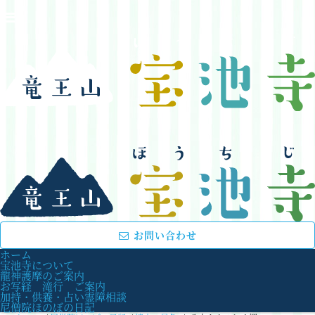
お問い合わせ
ホーム
宝池寺について
龍神護摩のご案内
お写経 滝行 ご案内
加持・供養・占い霊障相談
尼僧院ほのぼの日記