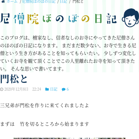
ホーム
/
尼僧院ほのぼの日記
/
日記
/
門松と
このブログは、檀家なし、信者なしのお寺にやってきた尼僧さん
のほのぼの日記になります。
まだまだ数少ない、お寺で生きる尼
僧という生き方があることを知ってもらいたい。
少しずつ変化し
ていくお寺を観て頂くことでこの人里離れたお寺を知って頂きた
い。
そんな思いで書いてます。
門松と
2020年12月8日 22:24
日記
6
三兄弟が門松を作りに来てくれましたよ
まずは 竹を切るところから始まります