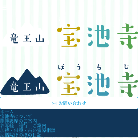
お問い合わせ
ホーム
宝池寺について
龍神護摩のご案内
お写経 滝行 ご案内
加持・供養・占い霊障相談
尼僧院ほのぼの日記