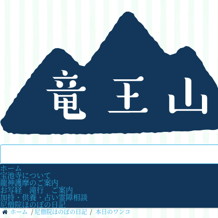
ホーム
宝池寺について
龍神護摩のご案内
お写経 滝行 ご案内
加持・供養・占い霊障相談
尼僧院ほのぼの日記
ホーム
/
尼僧院ほのぼの日記
/
本日のワンコ