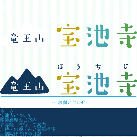
お問い合わせ
ホーム
宝池寺について
龍神護摩のご案内
お写経 滝行 ご案内
加持・供養・占い霊障相談
尼僧院ほのぼの日記