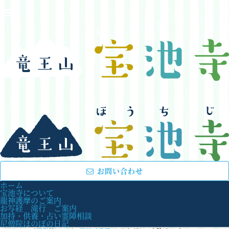
お問い合わせ
ホーム
宝池寺について
龍神護摩のご案内
お写経 滝行 ご案内
加持・供養・占い霊障相談
尼僧院ほのぼの日記