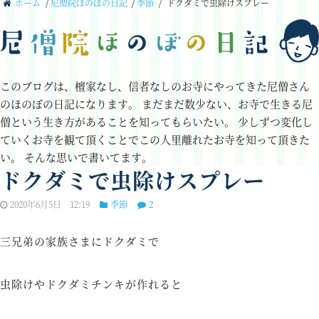
ホーム
/
尼僧院ほのぼの日記
/
季節
/
ドクダミで虫除けスプレー
このブログは、檀家なし、信者なしのお寺にやってきた尼僧さん
のほのぼの日記になります。
まだまだ数少ない、お寺で生きる尼
僧という生き方があることを知ってもらいたい。
少しずつ変化し
ていくお寺を観て頂くことでこの人里離れたお寺を知って頂きた
い。
そんな思いで書いてます。
ドクダミで虫除けスプレー
2020年6月5日 12:19
季節
2
三兄弟の家族さまにドクダミで
虫除けやドクダミチンキが作れると