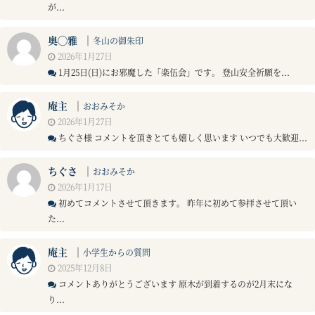
が...
奥◯雅
｜
冬山の御朱印
2026年1月27日
1月25日(日)にお邪魔した「楽伍会」です。 登山安全祈願を...
庵主
｜
おおみそか
2026年1月27日
ちぐさ様 コメントを頂きとても嬉しく思います いつでも大歓迎...
ちぐさ
｜
おおみそか
2026年1月17日
初めてコメントさせて頂きます。 昨年に初めて参拝させて頂い
た...
庵主
｜
小学生からの質問
2025年12月8日
コメントありがとうございます 原木が到着するのが2月末にな
り...