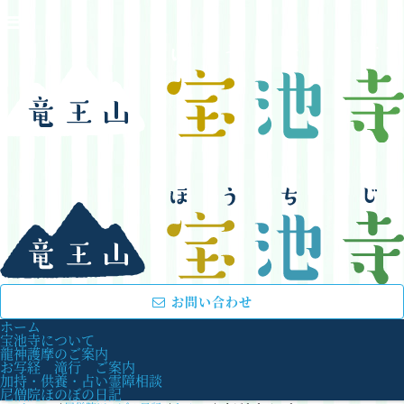
お問い合わせ
ホーム
宝池寺について
龍神護摩のご案内
お写経 滝行 ご案内
加持・供養・占い霊障相談
尼僧院ほのぼの日記