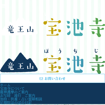
お問い合わせ
ホーム
宝池寺について
龍神護摩のご案内
お写経 滝行 ご案内
加持・供養・占い霊障相談
尼僧院ほのぼの日記