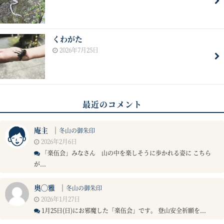
くわがた
2026年7月25日
最近のコメント
庵主
｜
冬山の御朱印
2026年2月6日
「楽伍会」みなさん 山の中を楽しそうに歩かれる姿に こちら
が...
奥◯雅
｜
冬山の御朱印
2026年1月27日
1月25日(日)にお邪魔した「楽伍会」です。 登山安全祈願を...