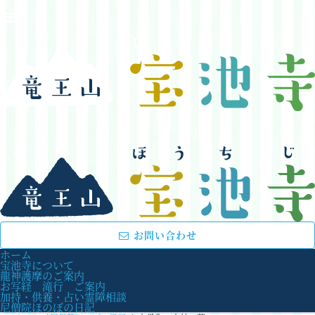
お問い合わせ
ホーム
宝池寺について
龍神護摩のご案内
お写経 滝行 ご案内
加持・供養・占い霊障相談
尼僧院ほのぼの日記