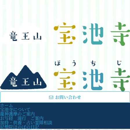
お問い合わせ
ホーム
宝池寺について
龍神護摩のご案内
お写経 滝行 ご案内
加持・供養・占い霊障相談
尼僧院ほのぼの日記