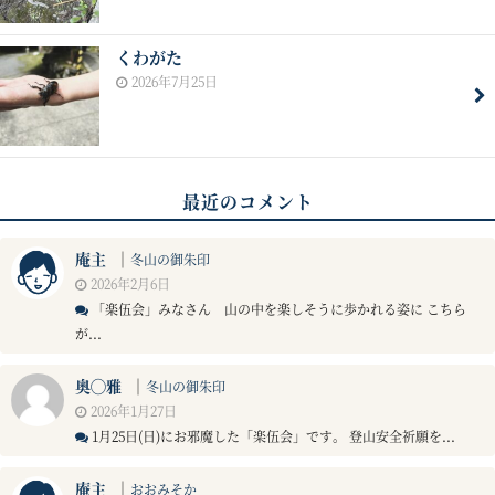
くわがた
2026年7月25日
最近のコメント
庵主
｜
冬山の御朱印
2026年2月6日
「楽伍会」みなさん 山の中を楽しそうに歩かれる姿に こちら
が...
奥◯雅
｜
冬山の御朱印
2026年1月27日
1月25日(日)にお邪魔した「楽伍会」です。 登山安全祈願を...
庵主
｜
おおみそか