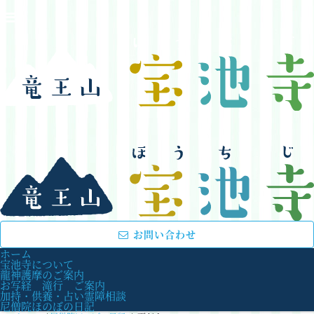
お問い合わせ
ホーム
宝池寺について
龍神護摩のご案内
お写経 滝行 ご案内
加持・供養・占い霊障相談
尼僧院ほのぼの日記