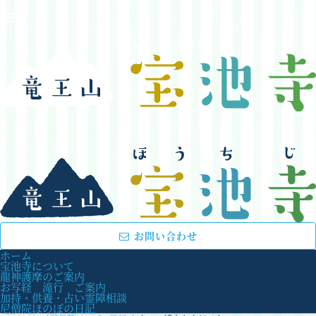
お問い合わせ
ホーム
宝池寺について
龍神護摩のご案内
お写経 滝行 ご案内
加持・供養・占い霊障相談
尼僧院ほのぼの日記