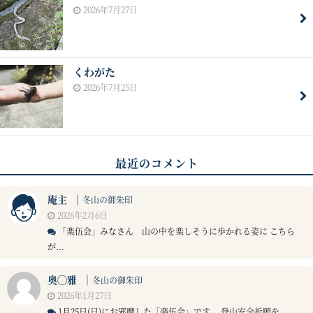
2026年7月27日
くわがた
2026年7月25日
最近のコメント
庵主
｜
冬山の御朱印
2026年2月6日
「楽伍会」みなさん 山の中を楽しそうに歩かれる姿に こちら
が...
奥◯雅
｜
冬山の御朱印
2026年1月27日
1月25日(日)にお邪魔した「楽伍会」です。 登山安全祈願を...