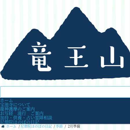
ホーム
宝池寺について
龍神護摩のご案内
お写経 滝行 ご案内
加持・供養・占い霊障相談
尼僧院ほのぼの日記
ホーム
/
尼僧院ほのぼの日記
/
季節
/
2月準備