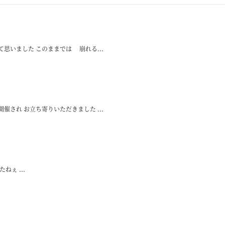
思いました このままでは 崩れる...
され お立ち寄りいただきました ...
ぇ ...