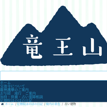
ホーム
宝池寺について
龍神護摩のご案内
お写経 滝行 ご案内
加持・供養・占い霊障相談
尼僧院ほのぼの日記
ホーム
/
尼僧院ほのぼの日記
/
境内の景色
/
古い建物