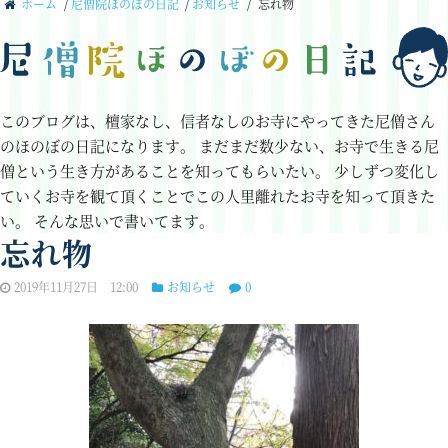
ホーム
/
尼僧院ほのぼの日記
/
お知らせ
/
忘れ物
このブログは、檀家なし、信者なしのお寺にやってきた尼僧さん
のほのぼの日記になります。
まだまだ数少ない、お寺で生きる尼
僧という生き方があることを知ってもらいたい。
少しずつ変化し
ていくお寺を観て頂くことでこの人里離れたお寺を知って頂きた
い。
そんな思いで書いてます。
忘れ物
2019年11月27日 12:00
お知らせ
0