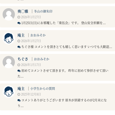
奥◯雅
｜
冬山の御朱印
2026年1月27日
1月25日(日)にお邪魔した「楽伍会」です。 登山安全祈願を...
庵主
｜
おおみそか
2026年1月27日
ちぐさ様 コメントを頂きとても嬉しく思います いつでも大歓迎...
ちぐさ
｜
おおみそか
2026年1月17日
初めてコメントさせて頂きます。 昨年に初めて参拝させて頂い
た...
庵主
｜
小学生からの質問
2025年12月8日
コメントありがとうございます 原木が到着するのが2月末にな
り...