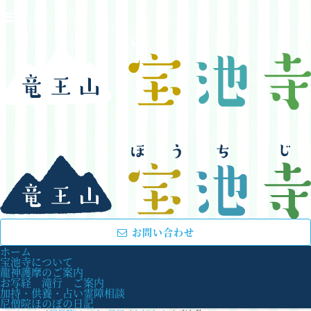
お問い合わせ
ホーム
宝池寺について
龍神護摩のご案内
お写経 滝行 ご案内
加持・供養・占い霊障相談
尼僧院ほのぼの日記