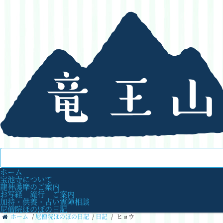
ホーム
宝池寺について
龍神護摩のご案内
お写経 滝行 ご案内
加持・供養・占い霊障相談
尼僧院ほのぼの日記
ホーム
/
尼僧院ほのぼの日記
/
日記
/
ヒョウ