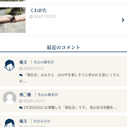
くわがた
2026年7月25日
最近のコメント
庵主
｜
冬山の御朱印
2026年2月6日
「楽伍会」みなさん 山の中を楽しそうに歩かれる姿に こちら
が...
奥◯雅
｜
冬山の御朱印
2026年1月27日
1月25日(日)にお邪魔した「楽伍会」です。 登山安全祈願を...
庵主
｜
おおみそか