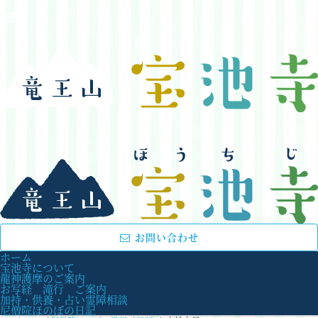
お問い合わせ
ホーム
宝池寺について
龍神護摩のご案内
お写経 滝行 ご案内
加持・供養・占い霊障相談
尼僧院ほのぼの日記