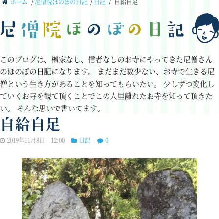
ホーム
/
尼僧院ほのぼの日記
/
日記
/
自給自足
このブログは、檀家なし、信者なしのお寺にやってきた尼僧さん
のほのぼの日記になります。
まだまだ数少ない、お寺で生きる尼
僧という生き方があることを知ってもらいたい。
少しずつ変化し
ていくお寺を観て頂くことでこの人里離れたお寺を知って頂きた
い。
そんな思いで書いてます。
自給自足
2019年11月8日 12:00
日記
0