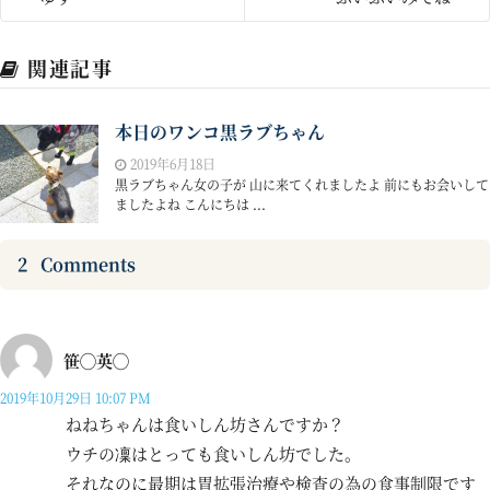
関連記事
本日のワンコ黒ラブちゃん
2019年6月18日
黒ラブちゃん女の子が 山に来てくれましたよ 前にもお会いして
ましたよね こんにちは ...
2
Comments
笹◯英◯
2019年10月29日 10:07 PM
ねねちゃんは食いしん坊さんですか？
ウチの凜はとっても食いしん坊でした。
それなのに最期は胃拡張治療や検査の為の食事制限です