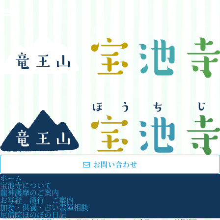
お問い合わせ
ホーム
宝池寺について
龍神護摩のご案内
お写経 滝行 ご案内
加持・供養・占い霊障相談
尼僧院ほのぼの日記