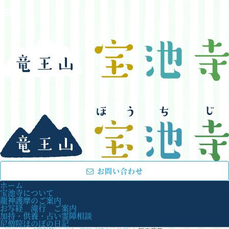
お問い合わせ
ホーム
宝池寺について
龍神護摩のご案内
お写経 滝行 ご案内
加持・供養・占い霊障相談
尼僧院ほのぼの日記