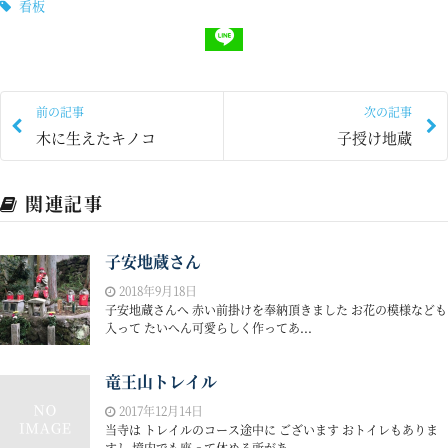
看板
前の記事
次の記事
木に生えたキノコ
子授け地蔵
関連記事
子安地蔵さん
2018年9月18日
子安地蔵さんへ 赤い前掛けを奉納頂きました お花の模様なども
入って たいへん可愛らしく作ってあ...
竜王山トレイル
2017年12月14日
当寺は トレイルのコース途中に ございます おトイレもありま
すし 境内でも座って休める所があ...