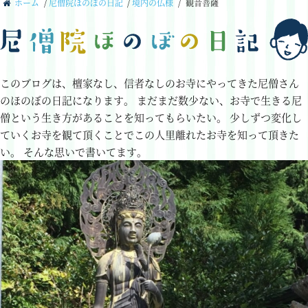
ホーム
/
尼僧院ほのぼの日記
/
境内の仏様
/
観音菩薩
このブログは、檀家なし、信者なしのお寺にやってきた尼僧さん
のほのぼの日記になります。
まだまだ数少ない、お寺で生きる尼
僧という生き方があることを知ってもらいたい。
少しずつ変化し
ていくお寺を観て頂くことでこの人里離れたお寺を知って頂きた
い。
そんな思いで書いてます。