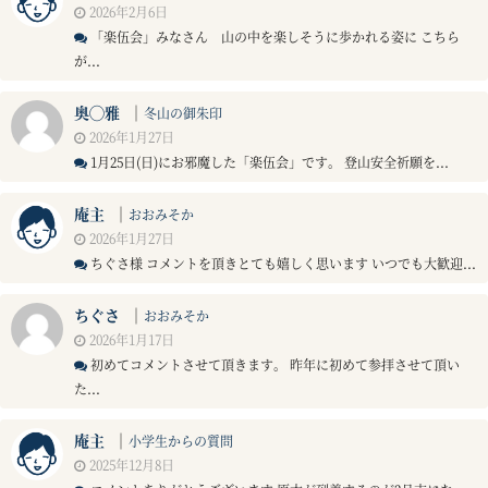
2026年2月6日
「楽伍会」みなさん 山の中を楽しそうに歩かれる姿に こちら
が...
奥◯雅
｜
冬山の御朱印
2026年1月27日
1月25日(日)にお邪魔した「楽伍会」です。 登山安全祈願を...
庵主
｜
おおみそか
2026年1月27日
ちぐさ様 コメントを頂きとても嬉しく思います いつでも大歓迎...
ちぐさ
｜
おおみそか
2026年1月17日
初めてコメントさせて頂きます。 昨年に初めて参拝させて頂い
た...
庵主
｜
小学生からの質問
2025年12月8日