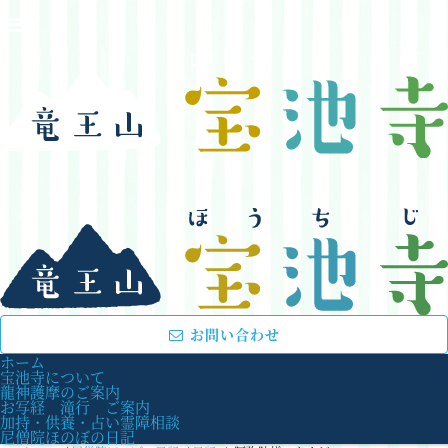
お問い合わせ
ホーム
宝池寺について
龍神護摩のご案内
お写経 滝行 ご案内
加持・供養・占い霊障相談
尼僧院ほのぼの日記