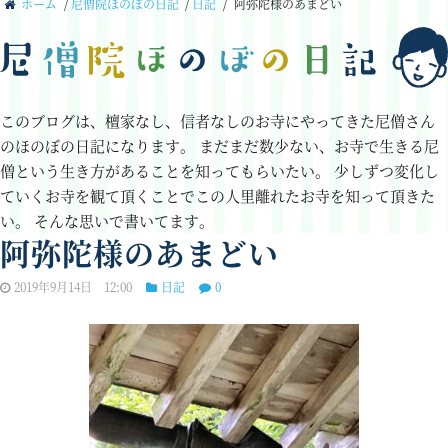
ホーム
/
尼僧院ほのぼの日記
/
日記
/
阿弥陀様のあまどい
このブログは、檀家なし、信者なしのお寺にやってきた尼僧さん
のほのぼの日記になります。
まだまだ数少ない、お寺で生きる尼
僧という生き方があることを知ってもらいたい。
少しずつ変化し
ていくお寺を観て頂くことでこの人里離れたお寺を知って頂きた
い。
そんな思いで書いてます。
阿弥陀様のあまどい
2019年9月14日 12:00
日記
0