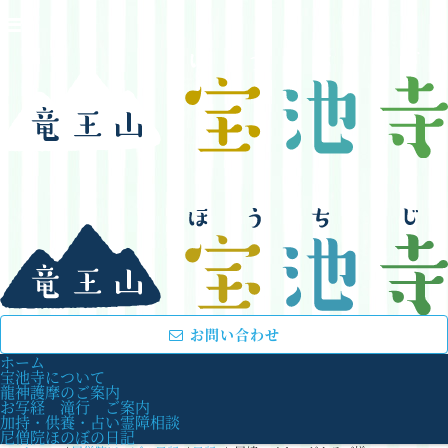
お問い合わせ
ホーム
宝池寺について
龍神護摩のご案内
お写経 滝行 ご案内
加持・供養・占い霊障相談
尼僧院ほのぼの日記