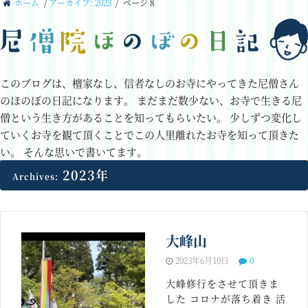
ホーム
/
アーカイブ: 2023
/
ページ 8
このブログは、檀家なし、信者なしのお寺にやってきた尼僧さん
のほのぼの日記になります。
まだまだ数少ない、お寺で生きる尼
僧という生き方があることを知ってもらいたい。
少しずつ変化し
ていくお寺を観て頂くことでこの人里離れたお寺を知って頂きた
い。
そんな思いで書いてます。
2023年
Archives:
大峰山
2023年6月10日
0
大峰修行をさせて頂きま
した コロナが落ち着き 活