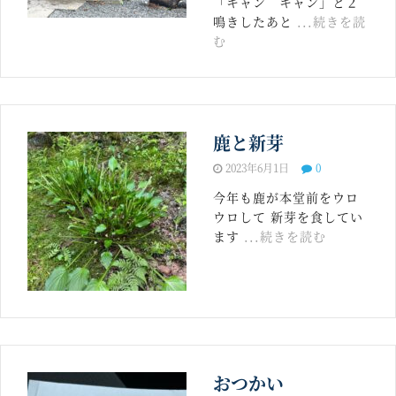
「キャン キャン」と２
鳴きしたあと
...続きを読
む
鹿と新芽
2023年6月1日
0
今年も鹿が本堂前をウロ
ウロして 新芽を食してい
ます
...続きを読む
おつかい