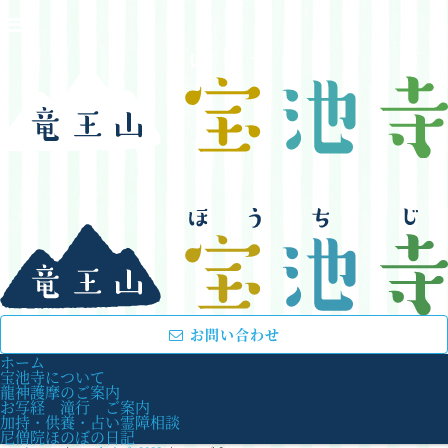
お問い合わせ
ホーム
宝池寺について
龍神護摩のご案内
お写経 滝行 ご案内
加持・供養・占い霊障相談
尼僧院ほのぼの日記