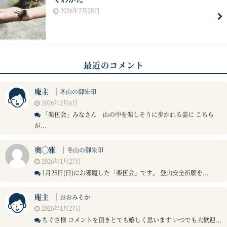
2026年7月25日
最近のコメント
庵主
｜
冬山の御朱印
2026年2月6日
「楽伍会」みなさん 山の中を楽しそうに歩かれる姿に こちら
が...
奥◯雅
｜
冬山の御朱印
2026年1月27日
1月25日(日)にお邪魔した「楽伍会」です。 登山安全祈願を...
庵主
｜
おおみそか
2026年1月27日
ちぐさ様 コメントを頂きとても嬉しく思います いつでも大歓迎...