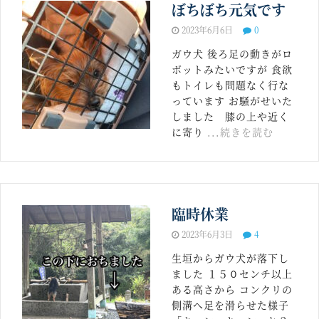
ぼちぼち元気です
2023年6月6日
0
ガウ犬 後ろ足の動きがロ
ボットみたいですが 食欲
もトイレも問題なく行な
っています お騒がせいた
しました 膝の上や近く
に寄り
...続きを読む
臨時休業
2023年6月3日
4
生垣からガウ犬が落下し
ました １５０センチ以上
ある高さから コンクリの
側溝へ足を滑らせた様子