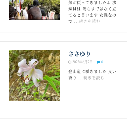
気が戻ってきましたよ 法
螺貝は 鳴らすではなく立
てると言います 女性なの
で
...続きを読む
ささゆり
2023年6月7日
0
登山道に咲きました 良い
香り
...続きを読む