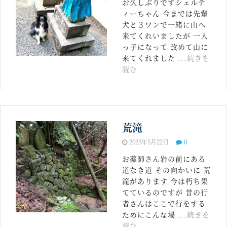
お久しぶりですシェルテ
ィーちゃん 今までは先輩
犬と３ワンで一緒に山へ
来てくれいましたが 一人
っ子になって 改めて山に
来てくれました
...続きを
読む
荒滝
2023年5月22日
0
お薬師さん岩の前にある
道なき道 その向かいに 荒
滝があります 今は朽ち果
てているのですが 昔の行
者さんはここで行をする
ためにこんな場
...続きを
読む