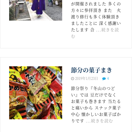
が開催されました 多くの
方々に参拝頂き また 火
渡り修行も多く体験頂き
ましたことに 深く感謝い
たします 合
...続きを読
む
節分の菓子まき
2019年1月23日
4
節分祭り『冬山のつど
い』では 豆だけでなく
お菓子も巻きます 当たる
と痛いから スナック菓子
中心 懐かしいお菓子ばか
りです
...続きを読む