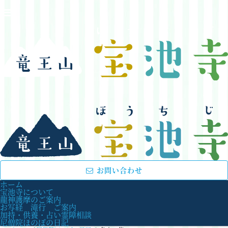
お問い合わせ
ホーム
宝池寺について
龍神護摩のご案内
お写経 滝行 ご案内
加持・供養・占い霊障相談
尼僧院ほのぼの日記