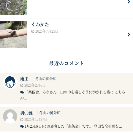
くわがた
2026年7月25日
最近のコメント
庵主
｜
冬山の御朱印
2026年2月6日
「楽伍会」みなさん 山の中を楽しそうに歩かれる姿に こちら
が...
奥◯雅
｜
冬山の御朱印
2026年1月27日
1月25日(日)にお邪魔した「楽伍会」です。 登山安全祈願を...