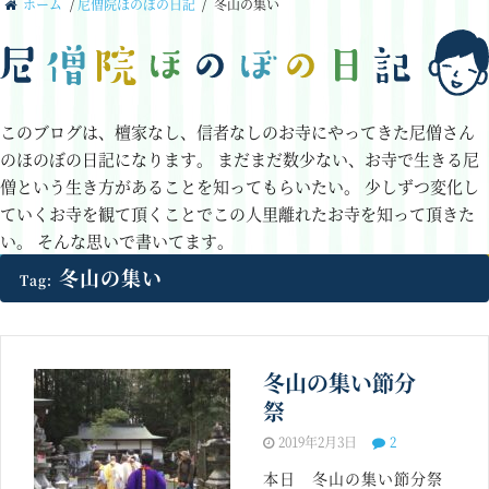
ホーム
/
尼僧院ほのぼの日記
/
冬山の集い
このブログは、檀家なし、信者なしのお寺にやってきた尼僧さん
のほのぼの日記になります。
まだまだ数少ない、お寺で生きる尼
僧という生き方があることを知ってもらいたい。
少しずつ変化し
ていくお寺を観て頂くことでこの人里離れたお寺を知って頂きた
い。
そんな思いで書いてます。
冬山の集い
Tag:
冬山の集い節分
祭
2019年2月3日
2
本日 冬山の集い節分祭