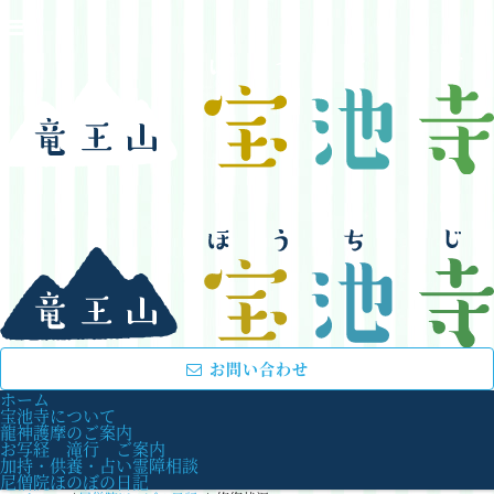
お問い合わせ
ホーム
宝池寺について
龍神護摩のご案内
お写経 滝行 ご案内
加持・供養・占い霊障相談
尼僧院ほのぼの日記