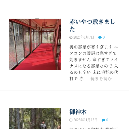
赤いやつ敷きまし
た
2026年1月7日
0
奥の部屋が寒すぎます エ
アコンの暖房は寒すぎて
効きません 寒すぎてマイ
ナスになる部屋なので 入
るのも辛い 床に毛氈の代
打で 赤
...続きを読む
御神木
2025年11月15日
0