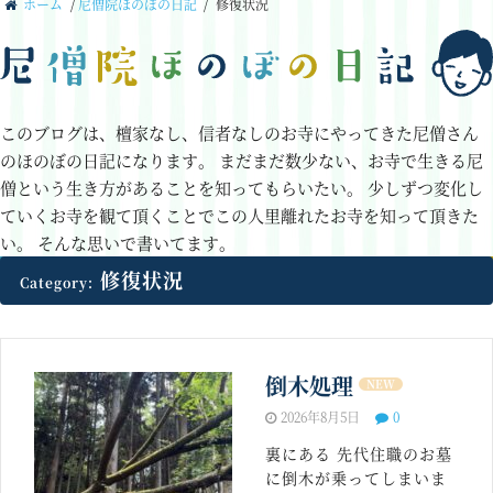
ホーム
/
尼僧院ほのぼの日記
/
修復状況
このブログは、檀家なし、信者なしのお寺にやってきた尼僧さん
のほのぼの日記になります。
まだまだ数少ない、お寺で生きる尼
僧という生き方があることを知ってもらいたい。
少しずつ変化し
ていくお寺を観て頂くことでこの人里離れたお寺を知って頂きた
い。
そんな思いで書いてます。
修復状況
Category:
倒木処理
NEW
2026年8月5日
0
裏にある 先代住職のお墓
に倒木が乗ってしまいま