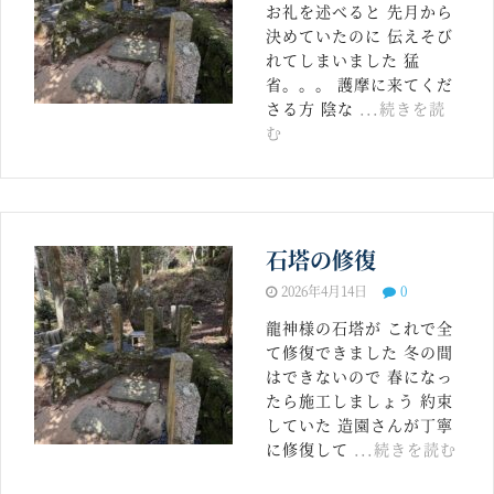
お礼を述べると 先月から
決めていたのに 伝えそび
れてしまいました 猛
省。。。 護摩に来てくだ
さる方 陰な
...続きを読
む
石塔の修復
2026年4月14日
0
龍神様の石塔が これで全
て修復できました 冬の間
はできないので 春になっ
たら施工しましょう 約束
していた 造園さんが丁寧
に修復して
...続きを読む