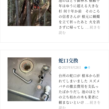
池のほとり御神木 樹齢千
年はゆうに超える大きな
杉 何十年か前 そのころ
の信者さんが 根元に蝋燭
を立て祈ったあと 火を消
さずに帰ってし
...続きを
読む
蛇口交換
2025年8月28日
0
台所の蛇口が 根本から折
れてしまいました スズメ
バチの撤去費用を支払っ
たばかりだし 池のほとり
の立ち枯れの木も業者に
頼まないといけ
...続きを
読む