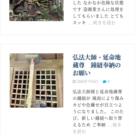
した なかなか危険な状態
です 造園業さんに処理を
してもらいました とても
スッキ
...続きを読む
弘法大師・延命地
蔵尊 鐘紐奉納の
お願い
2026年7月6日
0
弘法大師様と延命地蔵尊
の鐘紐が 風雨により傷み
カビや色褪せが目立つよ
うになりました。 このた
び、新しい鐘紐へ取り替
えるため ご奉納
...続き
を読む