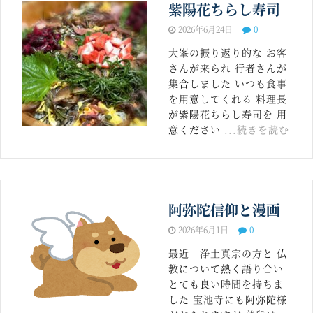
紫陽花ちらし寿司
2026年6月24日
0
大峯の振り返り的な お客
さんが来られ 行者さんが
集合しました いつも食事
を用意してくれる 料理長
が紫陽花ちらし寿司を 用
意ください
...続きを読む
阿弥陀信仰と漫画
2026年6月1日
0
最近 浄土真宗の方と 仏
教について熱く語り合い
とても良い時間を持ちま
した 宝池寺にも阿弥陀様