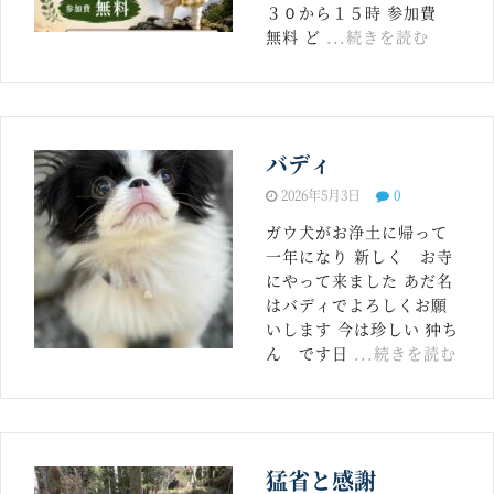
３０から１５時 参加費
無料 ど
...続きを読む
バディ
2026年5月3日
0
ガウ犬がお浄土に帰って
一年になり 新しく お寺
にやって来ました あだ名
はバディでよろしくお願
いします 今は珍しい 狆ち
ん です日
...続きを読む
猛省と感謝