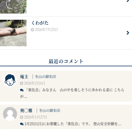
くわがた
2026年7月25日
最近のコメント
庵主
｜
冬山の御朱印
2026年2月6日
「楽伍会」みなさん 山の中を楽しそうに歩かれる姿に こちら
が...
奥◯雅
｜
冬山の御朱印
2026年1月27日
1月25日(日)にお邪魔した「楽伍会」です。 登山安全祈願を...