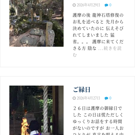
2026年4月29日
0
護摩の後 龍神石塔修復の
お礼を述べると 先月から
決めていたのに 伝えそび
れてしまいました 猛
省。。。 護摩に来てくだ
さる方 陰な
...続きを読
む
ご縁日
2026年4月27日
0
２６日は護摩の御縁日で
した この日は慌ただしく
ゆっくりお話をする時間
がないのですが お一人お
ひとりが 真言を唱える中