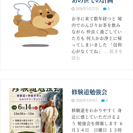
あの世での計画
2026年5月27日
0
お寺に来て数年経つと 境
内でのんびりお茶を飲み
ながら 仲良く過ごしてい
た方も 何人かお浄土に帰
ってしまいました 「信仰
心がなくてね」
...続きを
読む
修験道勉強会
2026年5月9日
0
修験道をわかりやすく 身
近に感じていただけるよ
う 勉強会を開催します ６
月１４日 日曜日 １３時