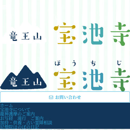
お問い合わせ
ホーム
宝池寺について
龍神護摩のご案内
お写経 滝行 ご案内
加持・供養・占い霊障相談
尼僧院ほのぼの日記