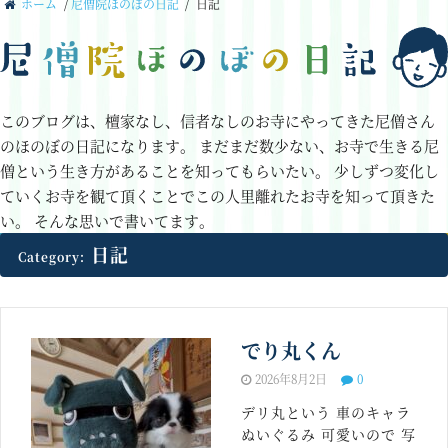
ホーム
/
尼僧院ほのぼの日記
/
日記
このブログは、檀家なし、信者なしのお寺にやってきた尼僧さん
のほのぼの日記になります。
まだまだ数少ない、お寺で生きる尼
僧という生き方があることを知ってもらいたい。
少しずつ変化し
ていくお寺を観て頂くことでこの人里離れたお寺を知って頂きた
い。
そんな思いで書いてます。
日記
Category:
でり丸くん
2026年8月2日
0
デリ丸という 車のキャラ
ぬいぐるみ 可愛いので 写